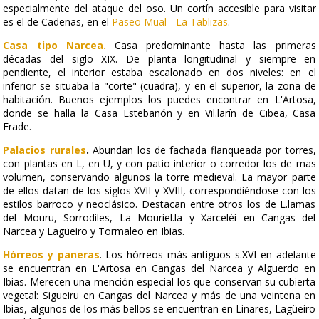
especialmente del ataque del oso. Un cortín accesible para visitar
es el de Cadenas, en el
Paseo Mual - La Tablizas
.
Casa tipo Narcea.
Casa predominante hasta las primeras
décadas del siglo XIX. De planta longitudinal y siempre en
pendiente, el interior estaba escalonado en dos niveles: en el
inferior se situaba la "corte" (cuadra), y en el superior, la zona de
habitación. Buenos ejemplos los puedes encontrar en L'Artosa,
donde se halla la Casa Estebanón y en Vil.larín de Cibea, Casa
Frade.
Palacios rurales
.
Abundan los de fachada flanqueada por torres,
con plantas en L, en U, y con patio interior o corredor los de mas
volumen, conservando algunos la torre medieval. La mayor parte
de ellos datan de los siglos XVII y XVIII, correspondiéndose con los
estilos barroco y neoclásico. Destacan entre otros los de L.lamas
del Mouru, Sorrodiles, La Mouriel.la y Xarceléi en Cangas del
Narcea y Lagüeiro y Tormaleo en Ibias.
Hórreos y paneras
. Los hórreos más antiguos s.XVI en adelante
se encuentran en L'Artosa en Cangas del Narcea y Alguerdo en
Ibias. Merecen una mención especial los que conservan su cubierta
vegetal: Sigueiru en Cangas del Narcea y más de una veintena en
Ibias, algunos de los más bellos se encuentran en Linares, Lagüeiro