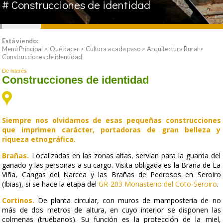
# Construcciones de identidad
ASÍ SOMOS
Está viendo:
QUÉ HACER
Menú Principal
>
Qué hacer
>
Cultura a cada paso
>
Arquitectura Rural
>
Construcciones de identidad
TE PROPONEMOS
De interés
Construcciones de identidad
PLANEA TU VIAJE
ACTIVOS TODO EL AÑO
VER PARA CREER
Siempre nos olvidamos de esas pequeñas construcciones
que imprimen carácter, portadoras de gran belleza y
riqueza etnográfica.
Brañas.
Localizadas en las zonas altas, servían para la guarda del
ganado y las personas a su cargo. Visita obligada es la Braña de La
Viña, Cangas del Narcea y las Brañas de Pedrosos en Seroiro
(Ibias), si se hace la etapa del
GR-203 Monasterio del Coto-Seroiro
.
Cortinos.
De planta circular, con muros de mamposteria de no
más de dos metros de altura, en cuyo interior se disponen las
colmenas (truébanos). Su función es la protección de la miel,