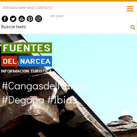
PORTADA
MAPA WEB
CONTACTO
ESP
ENG
Fuentes del Narcea
#CangasdelNarcea
#Degaña #Ibias