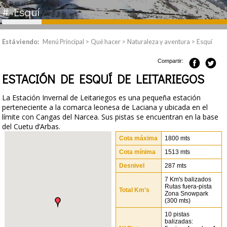
# Esquí
ASÍ SOMOS
Está viendo:
Menú Principal
>
Qué hacer
>
Naturaleza y aventura
>
Esquí
QUÉ HACER
TE PROPONEMOS
Compartir:
ESTACIÓN DE ESQUÍ DE LEITARIEGOS
PLANEA TU VIAJE
ACTIVOS TODO EL AÑO
La Estación Invernal de Leitariegos es una pequeña estación
perteneciente a la comarca leonesa de Laciana y ubicada en el
VER PARA CREER
límite con Cangas del Narcea. Sus pistas se encuentran en la base
del Cuetu d’Arbas.
Cota máxima
1800 mts
Cota mínima
1513 mts
Desnivel
287 mts
7 Km's balizados
Rutas fuera-pista
Total Km's
Zona Snowpark
(300 mts)
10 pistas
balizadas: