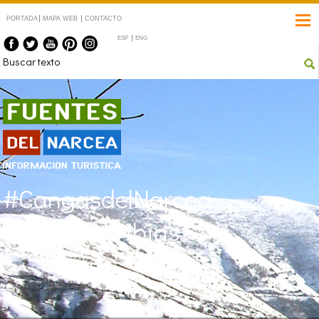
PORTADA
MAPA WEB
CONTACTO
ESP
ENG
Fuentes del Narcea
#CangasdelNarcea
#Degaña #Ibias