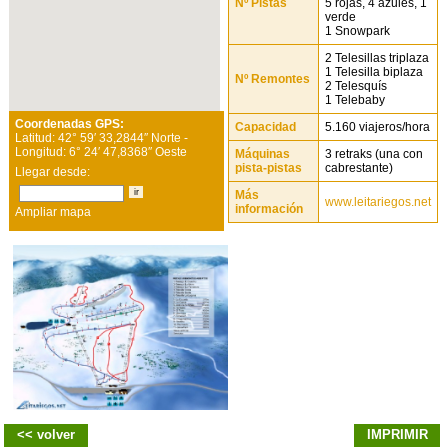
Nº Pistas
5 rojas, 4 azules, 1
verde
1 Snowpark
2 Telesillas triplaza
1 Telesilla biplaza
Nº Remontes
2 Telesquís
1 Telebaby
Coordenadas GPS:
Capacidad
5.160 viajeros/hora
Latitud:
42
°
59
′
33,2844
″
Norte
-
Longitud:
6
°
24
′
47,8368
″
Oeste
Máquinas
3 retraks (una con
pista-pistas
cabrestante)
Llegar desde:
Más
www.leitariegos.net
información
Ampliar mapa
<< volver
IMPRIMIR