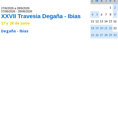
L
M
X
J
V
S
1
2
27/6/2026 a 28/6/2026
27/06/2026 - 28/06/2026
4
5
6
7
8
9
XXVII Travesia Degaña - Ibias
11
12
13
14
15
16
27 y 28 de junio
18
19
20
21
22
23
Degaña - Ibias
25
26
27
28
29
30
Leer >>