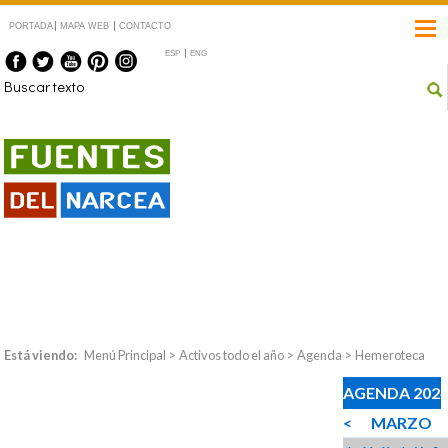
PORTADA
MAPA WEB
CONTACTO
ESP
ENG
Fuentes del Narcea
#CangasdelNarcea
#Degaña #Ibias
Está viendo:
Menú Principal
>
Activos todo el año
>
Agenda
>
Hemeroteca
AGENDA 202
<
MARZO