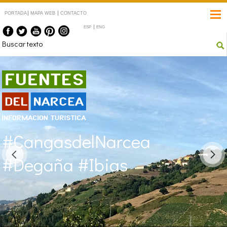
PORTADA
MAPA WEB
CONTACTO
ESP
ENG
Fuentes del Narcea
#CangasdelNarcea
#Degaña #Ibias