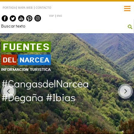
PORTADA
MAPA WEB
CONTACTO
ESP
ENG
Fuentes del Narcea
#CangasdelNarcea
#Degaña #Ibias