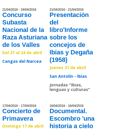
21/04/2016 - 24/04/2016
21/04/2016 - 21/04/2016
Concurso
Presentación
Subasta
del
Nacional de la
libro'Informe
Raza Asturiana
sobre los
de los Valles
concejos de
Ibias y Degaña
Del 21 al 24 de abril
(1958)
Cangas del Narcea
Jueves 21 de abr
i
l
Read >>
San Antolín - Ibias
Jornadas "Ibias,
lenguas y culturas"
Read >>
17/04/2016 - 17/04/2016
16/04/2016 - 16/04/2016
Concierto de
Documental.
Primavera
Escombro 'una
historia a cielo
Domingo 17 de abril