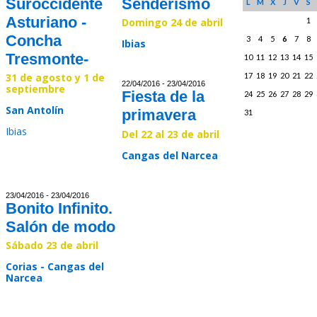
Suroccidente
Senderismo
L
M
X
J
V
S
Asturiano -
1
Domingo 24 de abril
Concha
3
4
5
6
7
8
Ibias
Tresmonte-
10
11
12
13
14
15
Read >>
17
18
19
20
21
22
31 de agosto y 1 de
22/04/2016 - 23/04/2016
septiembre
Fiesta de la
24
25
26
27
28
29
San Antolín
primavera
31
Ibias
Del 22 al 23 de abril
Cangas del Narcea
Read >>
Read >>
23/04/2016 - 23/04/2016
Bonito Infinito.
Salón de modo
Sábado 23 de abril
Corias - Cangas del
Narcea
Read >>