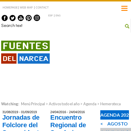
HOMEPAGE
WEB MAP
CONTACT
ESP
ENG
Fuentes del Narcea
#CangasdelNarcea
#Degaña #Ibias
Watching:
Menú Principal
>
Activos todo el año
>
Agenda
>
Hemeroteca
31/08/2019 - 01/09/2019
24/04/2016 - 24/04/2016
AGENDA 202
Jornadas de
Encuentro
<
AGOSTO
Folclore del
Regional de