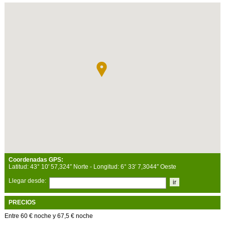
Coordenadas GPS:
Latitud:
43
°
10
′
57,324
″
Norte
- Longitud:
6
°
33
′
7,3044
″
Oeste
Llegar desde:
PRECIOS
Entre 60 € noche y 67,5 € noche