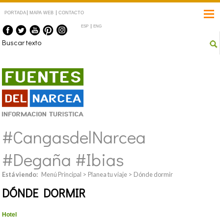
PORTADA
MAPA WEB
CONTACTO
ESP
ENG
Fuentes del Narcea
#CangasdelNarcea
#Degaña #Ibias
Está viendo:
Menú Principal
>
Planea tu viaje
>
Dónde dormir
DÓNDE DORMIR
IMPRIMIR
Hotel