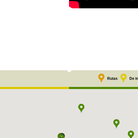
Rutas
De i