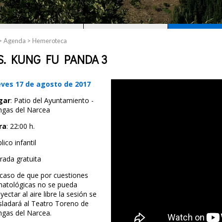
TE PROPONEMOS
PLANEA TU VIAJE
ACTIVOS TO
>
Agenda
>
Hemeroteca
S. KUNG FU PANDA 3
eves 17 de agosto de 2017
gar
: Patio del Ayuntamiento -
ngas del Narcea
ra
: 22:00 h.
lico infantil
rada gratuita
caso de que por cuestiones
matológicas no se pueda
yectar al aire libre la sesión se
sladará al Teatro Toreno de
ngas del Narcea.