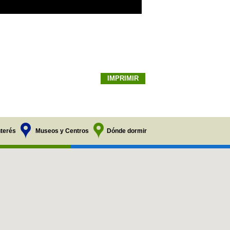
IMPRIMIR
nterés
Museos y Centros
Dónde dormir