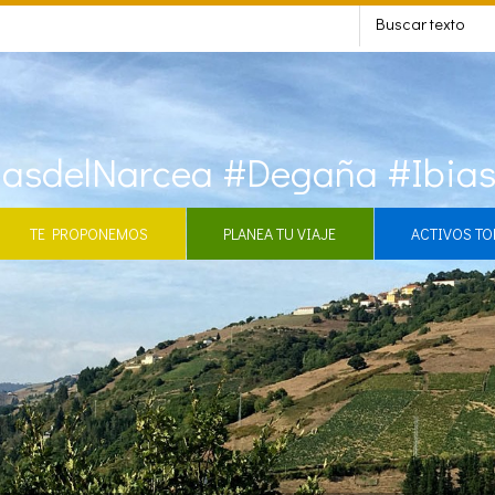
asdelNarcea #Degaña #Ibia
TE PROPONEMOS
PLANEA TU VIAJE
ACTIVOS TO