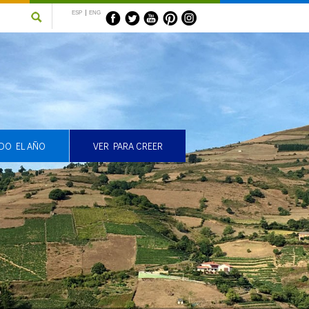
ESP
ENG
s
DO EL AÑO
VER PARA CREER