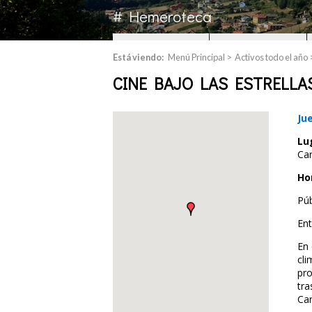
# Hemeroteca
ASÍ SOMOS
QUÉ HACER
Está viendo:
Menú Principal
>
Activos todo el año
CINE BAJO LAS ESTRELLA
Ju
Lu
Ca
Ho
Púb
Ent
En 
cli
pro
tra
Ca