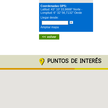
Coordenadas GPS:
Latitud:
43
°
10
′
33,9888
″
Norte
-
Longitud:
6
°
32
′
56,7132
″
Oeste
Llegar desde:
Ampliar mapa
<< volver
PUNTOS DE INTERÉS