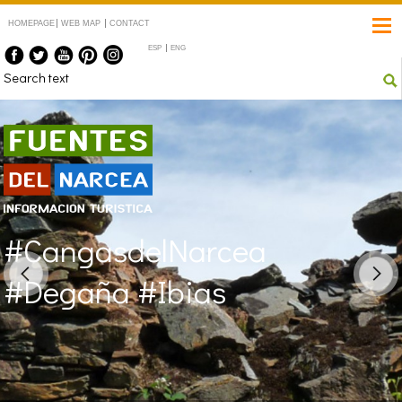
HOMEPAGE
WEB MAP
CONTACT
ESP
ENG
Fuentes del Narcea
#CangasdelNarcea
#Degaña #Ibias