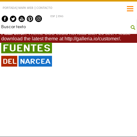
PORTADA
MAPA WEB
CONTACTO
ESP
ENG
Fatal error:
Theme CSS could not load after 20 sec. Please
download the latest theme at http://galleria.io/customer/.
Fuentes del Narcea
#CangasdelNarcea
#Degaña #Ibias